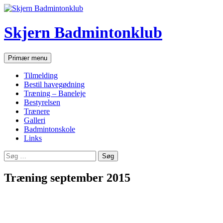
Hop
til
indhold
Skjern Badmintonklub
Søg
Primær menu
Tilmelding
Bestil havegødning
Træning – Baneleje
Bestyrelsen
Trænere
Galleri
Badmintonskole
Links
Søg
efter:
Træning september 2015