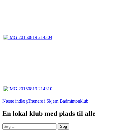
Indlægsnavigation
Næste indlæg
Trænere i Skjern Badmintonklub
En lokal klub med plads til alle
Søg
efter: