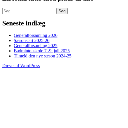
Søg
efter:
Seneste indlæg
Generalforsamling 2026
Sæsonstart 2025-26
Generalforsamling 2025
Badmintonskole 7.-9. juli 2025
Tilmeld den nye sæson 2024-25
Drevet af WordPress