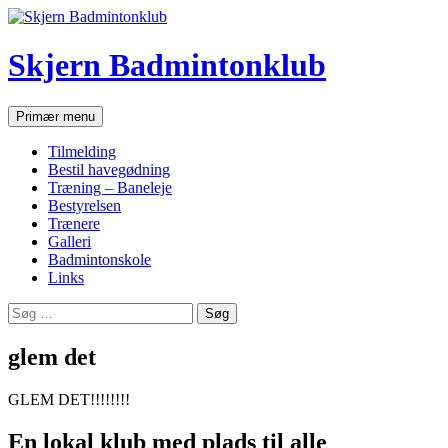
Hop
til
indhold
Skjern Badmintonklub
Søg
Primær menu
Tilmelding
Bestil havegødning
Træning – Baneleje
Bestyrelsen
Trænere
Galleri
Badmintonskole
Links
Søg
efter:
glem det
GLEM DET!!!!!!!!
En lokal klub med plads til alle