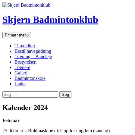
Hop
til
indhold
Skjern Badmintonklub
Søg
Primær menu
Tilmelding
Bestil havegødning
Træning – Baneleje
Bestyrelsen
Trænere
Galleri
Badmintonskole
Links
Søg
efter:
Kalender 2024
Februar
25. februar – Boldmaskine.dk Cup for ungdom (søndag)