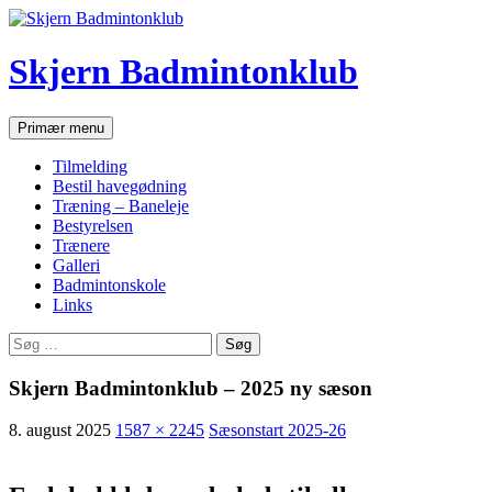
Hop
til
indhold
Skjern Badmintonklub
Søg
Primær menu
Tilmelding
Bestil havegødning
Træning – Baneleje
Bestyrelsen
Trænere
Galleri
Badmintonskole
Links
Søg
efter:
Skjern Badmintonklub – 2025 ny sæson
8. august 2025
1587 × 2245
Sæsonstart 2025-26