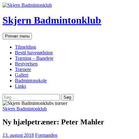
Hop
til
indhold
Skjern Badmintonklub
Søg
Primær menu
Tilmelding
Bestil havegødning
Træning – Baneleje
Bestyrelsen
Trænere
Galleri
Badmintonskole
Links
Søg
efter:
Skjern Badmintonklub
Ny hjælpetræner: Peter Mahler
13. august 2018
Formanden