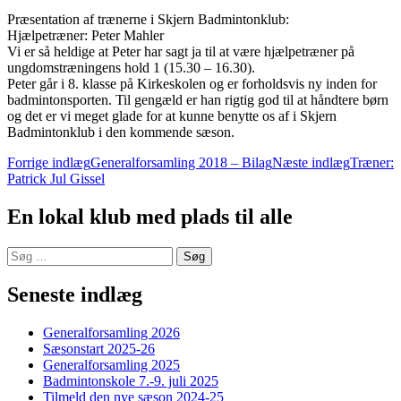
Præsentation af trænerne i Skjern Badmintonklub:
Hjælpetræner: Peter Mahler
Vi er så heldige at Peter har sagt ja til at være hjælpetræner på
ungdomstræningens hold 1 (15.30 – 16.30).
Peter går i 8. klasse på Kirkeskolen og er forholdsvis ny inden for
badmintonsporten. Til gengæld er han rigtig god til at håndtere børn
og det er vi meget glade for at kunne benytte os af i Skjern
Badmintonklub i den kommende sæson.
Indlægsnavigation
Forrige indlæg
Generalforsamling 2018 – Bilag
Næste indlæg
Træner:
Patrick Jul Gissel
En lokal klub med plads til alle
Søg
efter:
Seneste indlæg
Generalforsamling 2026
Sæsonstart 2025-26
Generalforsamling 2025
Badmintonskole 7.-9. juli 2025
Tilmeld den nye sæson 2024-25