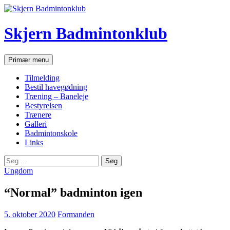
Hop
til
indhold
Skjern Badmintonklub
Søg
Primær menu
Tilmelding
Bestil havegødning
Træning – Baneleje
Bestyrelsen
Trænere
Galleri
Badmintonskole
Links
Søg
efter:
Ungdom
“Normal” badminton igen
5. oktober 2020
Formanden