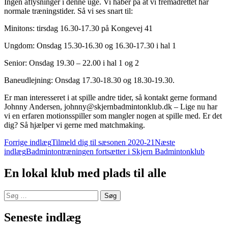
Ingen aflysninger i denne uge. Vi håber på at vi fremadrettet har
normale træningstider. Så vi ses snart til:
Minitons: tirsdag 16.30-17.30 på Kongevej 41
Ungdom: Onsdag 15.30-16.30 og 16.30-17.30 i hal 1
Senior: Onsdag 19.30 – 22.00 i hal 1 og 2
Baneudlejning: Onsdag 17.30-18.30 og 18.30-19.30.
Er man interesseret i at spille andre tider, så kontakt gerne formand
Johnny Andersen, johnny@skjernbadmintonklub.dk – Lige nu har
vi en erfaren motionsspiller som mangler nogen at spille med. Er det
dig? Så hjælper vi gerne med matchmaking.
Indlægsnavigation
Forrige indlæg
Tilmeld dig til sæsonen 2020-21
Næste
indlæg
Badmintontræningen fortsætter i Skjern Badmintonklub
En lokal klub med plads til alle
Søg
efter:
Seneste indlæg