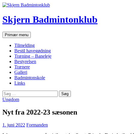
Hop
til
indhold
Skjern Badmintonklub
Søg
Primær menu
Tilmelding
Bestil havegødning
Træning – Baneleje
Bestyrelsen
Trænere
Galleri
Badmintonskole
Links
Søg
efter:
Ungdom
Nyt fra 2022-23 sæsonen
1. juni 2022
Formanden