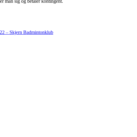
er man sig og betaler kontingent.
022 – Skjern Badmintonklub