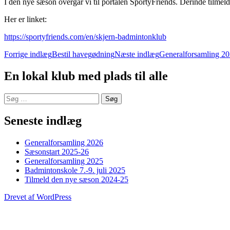
I den nye sæson overgår vi til portalen SportyFriends. Derinde tilmeld
Her er linket:
https://sportyfriends.com/en/skjern-badmintonklub
Indlægsnavigation
Forrige indlæg
Bestil havegødning
Næste indlæg
Generalforsamling 2
En lokal klub med plads til alle
Søg
efter:
Seneste indlæg
Generalforsamling 2026
Sæsonstart 2025-26
Generalforsamling 2025
Badmintonskole 7.-9. juli 2025
Tilmeld den nye sæson 2024-25
Drevet af WordPress