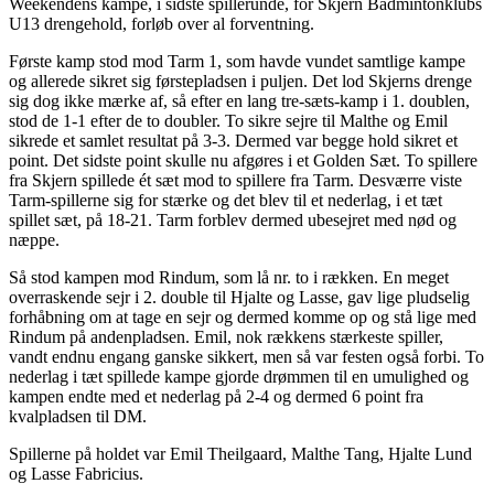
Weekendens kampe, i sidste spillerunde, for Skjern Badmintonklubs
U13 drengehold, forløb over al forventning.
Første kamp stod mod Tarm 1, som havde vundet samtlige kampe
og allerede sikret sig førstepladsen i puljen. Det lod Skjerns drenge
sig dog ikke mærke af, så efter en lang tre-sæts-kamp i 1. doublen,
stod de 1-1 efter de to doubler. To sikre sejre til Malthe og Emil
sikrede et samlet resultat på 3-3. Dermed var begge hold sikret et
point. Det sidste point skulle nu afgøres i et Golden Sæt. To spillere
fra Skjern spillede ét sæt mod to spillere fra Tarm. Desværre viste
Tarm-spillerne sig for stærke og det blev til et nederlag, i et tæt
spillet sæt, på 18-21. Tarm forblev dermed ubesejret med nød og
næppe.
Så stod kampen mod Rindum, som lå nr. to i rækken. En meget
overraskende sejr i 2. double til Hjalte og Lasse, gav lige pludselig
forhåbning om at tage en sejr og dermed komme op og stå lige med
Rindum på andenpladsen. Emil, nok rækkens stærkeste spiller,
vandt endnu engang ganske sikkert, men så var festen også forbi. To
nederlag i tæt spillede kampe gjorde drømmen til en umulighed og
kampen endte med et nederlag på 2-4 og dermed 6 point fra
kvalpladsen til DM.
Spillerne på holdet var Emil Theilgaard, Malthe Tang, Hjalte Lund
og Lasse Fabricius.