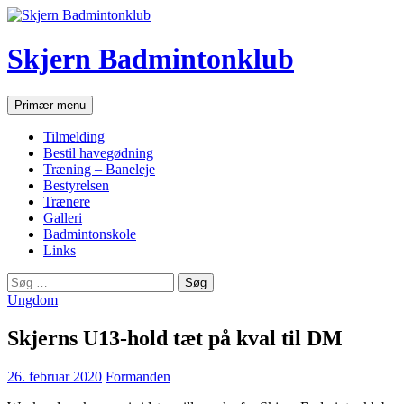
Hop
til
indhold
Skjern Badmintonklub
Søg
Primær menu
Tilmelding
Bestil havegødning
Træning – Baneleje
Bestyrelsen
Trænere
Galleri
Badmintonskole
Links
Søg
efter:
Ungdom
Skjerns U13-hold tæt på kval til DM
26. februar 2020
Formanden